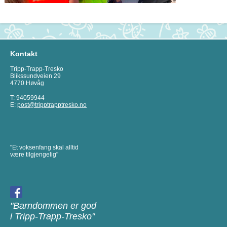
Kontakt
Tripp-Trapp-Tresko
Blikssundveien 29
4770 Høvåg
T: 94059944
E:
post@tripptrapptresko.no
"Et voksenfang skal alltid
være tilgjengelig"
"Barndommen er god
i Tripp-Trapp-Tresko"