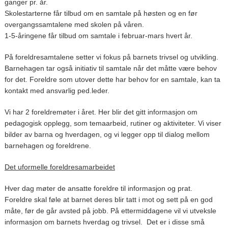
ganger pr. år.
Skolestarterne får tilbud om en samtale på høsten og en før
overgangssamtalene med skolen på våren.
1-5-åringene får tilbud om samtale i februar-mars hvert år.
På foreldresamtalene setter vi fokus på barnets trivsel og utvikling.
Barnehagen tar også initiativ til samtale når det måtte være behov
for det. Foreldre som utover dette har behov for en samtale, kan ta
kontakt med ansvarlig ped.leder.
Vi har 2 foreldremøter i året. Her blir det gitt informasjon om
pedagogisk opplegg, som temaarbeid, rutiner og aktiviteter. Vi viser
bilder av barna og hverdagen, og vi legger opp til dialog mellom
barnehagen og foreldrene.
Det uformelle foreldresamarbeidet
Hver dag møter de ansatte foreldre til informasjon og prat.
Foreldre skal føle at barnet deres blir tatt i mot og sett på en god
måte, før de går avsted på jobb. På ettermiddagene vil vi utveksle
informasjon om barnets hverdag og trivsel. Det er i disse små